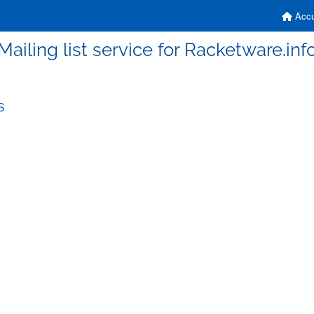
Accu
Mailing list service for Racketware.inf
s