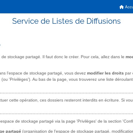
Accu
Service de Listes de Diffusions
é
 de stockage partagé. Il faut donc le créer. Pour cela, allez dans le
mod
ans l'espace de stockage partagé, vous devez
modifier les droits
par d
' (ou 'Privilèges'). Au bas de la page, vous trouverez une liste déroulante
tuer cette opération, ces dossiers resteront interdits en écriture. Si vo
'espace de stockage partagé via la page 'Privilèges' de la section 'Config
age partagé
(organisation de l'espace de stockage partagé, modificati