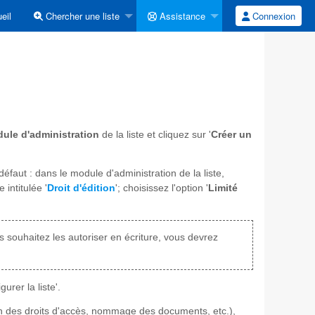
eil
Chercher une liste
Assistance
Connexion
ule d'administration
de la liste et cliquez sur '
Créer un
éfaut : dans le module d'administration de la liste,
 intitulée '
Droit d'édition
'; choisissez l'option '
Limité
us souhaitez les autoriser en écriture, vous devrez
urer la liste'.
on des droits d'accès, nommage des documents, etc.),